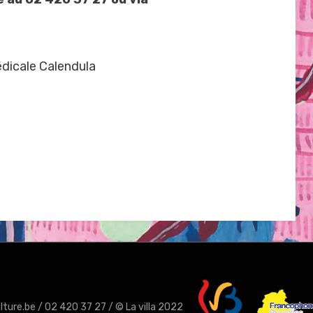
édicale Calendula
ulture.be
/
02 420 37 27
/ © La villa 2022