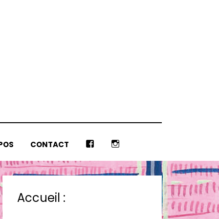
POS
CONTACT
F
I
B
N
S
T
Accueil :
A