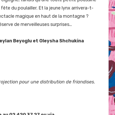
fête du poulailler. Et la jeune lynx arrivera-t-
spectacle magique en haut de la montagne ?
éserve de merveilleuses surprises…
 Ceylan Beyoglu et Oleysha Shchukina
ojection pour une distribution de friandises.
e au 02 420 37 27 ou via