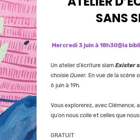
ATELIER D’É
SANS SE
Mercredi 3 juin à 18h30@la bi
Un atelier d’écriture slam
Exister s
choisie
Queer.
En vue de la scène o
6 juin à 19h.
Vous explorerez, avec Clémence, an
qu’on nous colle et celles que nous
GRATUIT