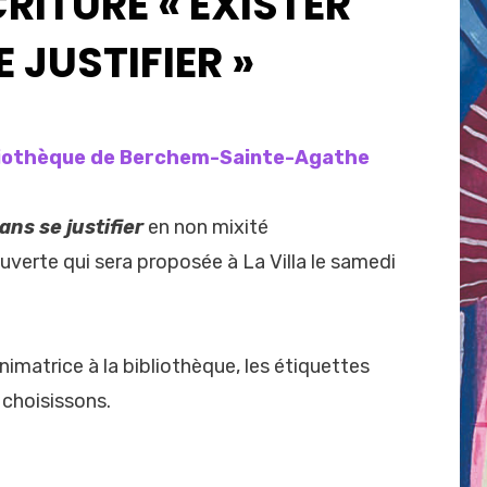
CRITURE « EXISTER
 JUSTIFIER »
Posted
by
avril 13, 2026
admin
on
bliothèque de Berchem-Sainte-Agathe
ans se justifier
en non mixité
uverte qui sera proposée à La Villa le samedi
imatrice à la bibliothèque, les étiquettes
 choisissons.