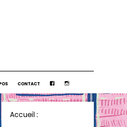
POS
CONTACT
F
I
B
N
S
T
Accueil :
A