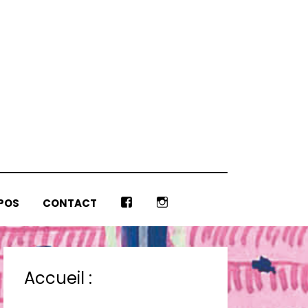
POS
CONTACT
F
I
B
N
S
T
Accueil :
A