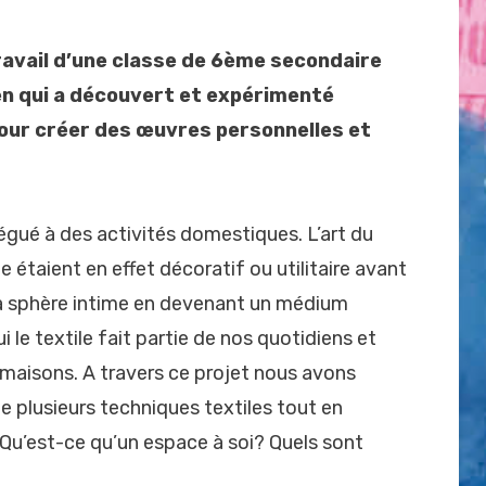
Posted
by
avril 13, 2026
admin
on
ravail d’une classe de 6ème secondaire
en qui a découvert et expérimenté
our créer des œuvres personnelles et
elégué à des activités domestiques. L’art du
ie étaient en effet décoratif ou utilitaire avant
la sphère intime en devenant un médium
i le textile fait partie de nos quotidiens et
maisons. A travers ce projet nous avons
e plusieurs techniques textiles tout en
 Qu’est-ce qu’un espace à soi? Quels sont