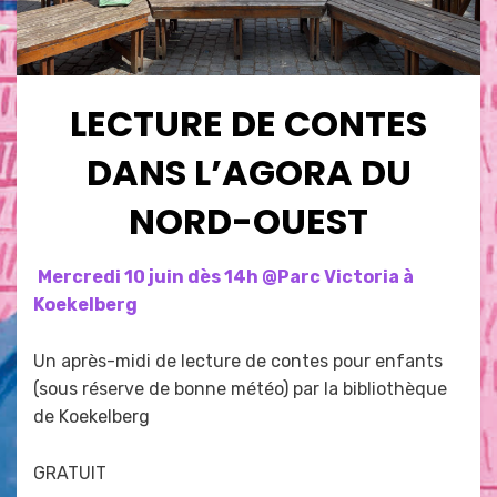
LECTURE DE CONTES
DANS L’AGORA DU
NORD-OUEST
Posted
by
avril 15, 2026
admin
Mercredi 10 juin dès 14h @Parc Victoria à
on
Koekelberg
Un après-midi de lecture de contes pour enfants
(sous réserve de bonne météo) par la bibliothèque
de Koekelberg
GRATUIT