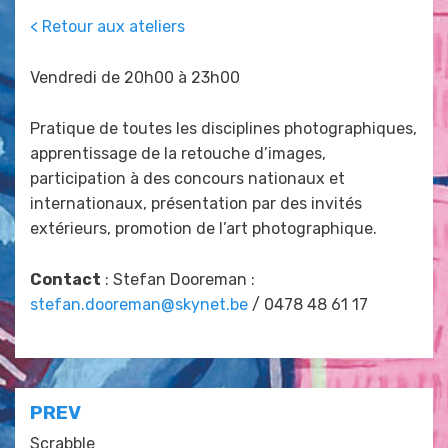
Posted
by
juin 23, 2023
admin
< Retour aux ateliers
on
Vendredi de 20h00 à 23h00
Pratique de toutes les disciplines photographiques,
apprentissage de la retouche d’images,
participation à des concours nationaux et
internationaux, présentation par des invités
extérieurs, promotion de l’art photographique.
Contact
: Stefan Dooreman :
stefan.dooreman@skynet.be
/ 0478 48 61 17
Posted in
Ateliers des associations externes
Navigation
PREV
Scrabble