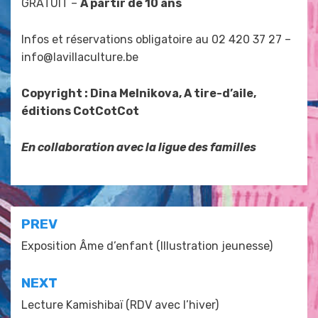
GRATUIT –
A partir de 10 ans
Infos et réservations obligatoire au 02 420 37 27 –
info@lavillaculture.be
Copyright : Dina Melnikova, A tire-d’aile,
éditions CotCotCot
En collaboration avec la ligue des familles
Posted in
événements La Villa
Navigation
PREV
de
Exposition Âme d’enfant (Illustration jeunesse)
l’article
NEXT
Lecture Kamishibaï (RDV avec l’hiver)