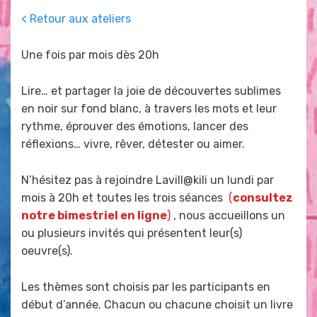
Posted
by
juillet 20, 2023
admin
< Retour aux ateliers
on
Une fois par mois dès 20h
Lire… et partager la joie de découvertes sublimes
en noir sur fond blanc, à travers les mots et leur
rythme, éprouver des émotions, lancer des
réflexions… vivre, rêver, détester ou aimer.
N’hésitez pas à rejoindre Lavill@kili un lundi par
mois à 20h et toutes les trois séances
(
consultez
notre bimestriel en ligne
)
, nous accueillons un
ou plusieurs invités qui présentent leur(s)
oeuvre(s).
Les thèmes sont choisis par les participants en
début d’année. Chacun ou chacune choisit un livre